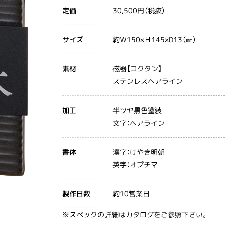
30,500円（税抜）
定価
約Ｗ150×Ｈ145×D13（㎜）
サイズ
磁器【コクタン】
素材
ステンレスヘアライン
半ツヤ黒色塗装
加工
文字：ヘアライン
漢字：けやき明朝
書体
英字：オプチマ
約10営業日
製作日数
※スペックの詳細はカタログをご参照下さい。