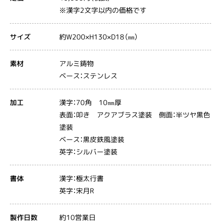
※漢字2文字以内の価格です
約W200×H130×D18（㎜）
サイズ
アルミ鋳物
素材
ベース：ステンレス
漢字：70角 10㎜厚
加工
表面：叩き アクアブラス塗装 側面：半ツヤ黒色
塗装
ベース：黒皮鉄風塗装
英字：シルバー塗装
漢字：極太行書
書体
英字：宋月R
約10営業日
製作日数