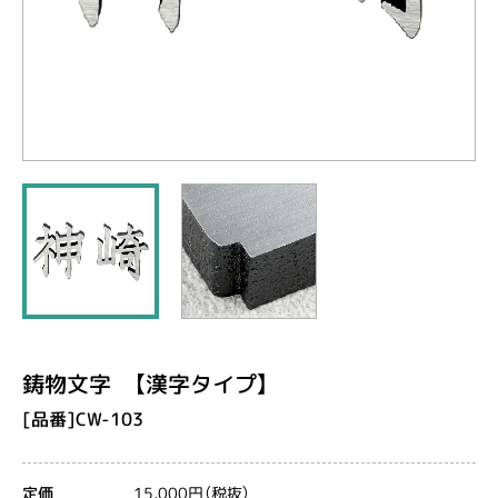
鋳物文字 【漢字タイプ】
[品番]CW-103
15,000円（税抜）
定価