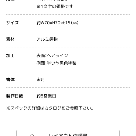
※1文字の価格です
約W70×H70×t15（㎜）
サイズ
アルミ鋳物
素材
表面：ヘアライン
加工
側面：半ツヤ黒色塗装
宋月
書体
約8営業日
製作日数
※スペックの詳細はカタログをご参照下さい。
レイアウト依頼書