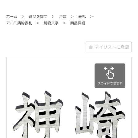
商品を探す
ホーム
戸建
表札
アルミ鋳物表札
鋳物文字
商品詳細
マイリストに登録
スライドできます