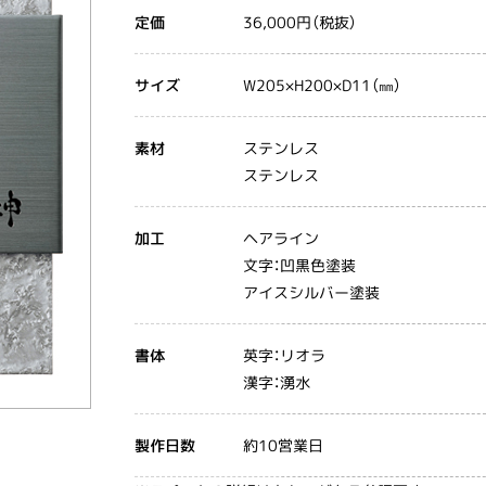
36,000円（税抜）
定価
W205×H200×D11（㎜）
サイズ
ステンレス
素材
ステンレス
ヘアライン
加工
文字：凹黒色塗装
アイスシルバー塗装
英字：リオラ
書体
漢字：湧水
約10営業日
製作日数