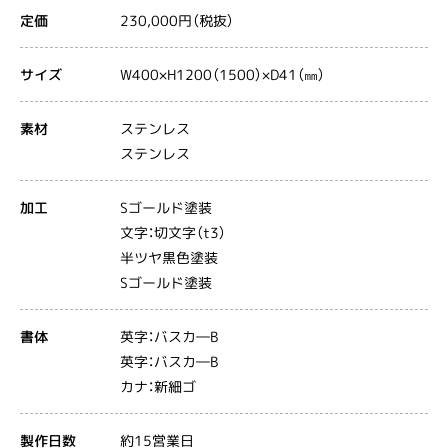
230,000円（税抜）
定価
W400×H1200（1500）×D41（㎜）
サイズ
ステンレス
素材
ステンレス
Sゴールド塗装
加工
文字：切文字（t3）
半ツヤ黒色塗装
Sゴールド塗装
英字：バスカ―B
書体
英字：バスカ―B
カナ：新細ゴ
約15営業日
製作日数