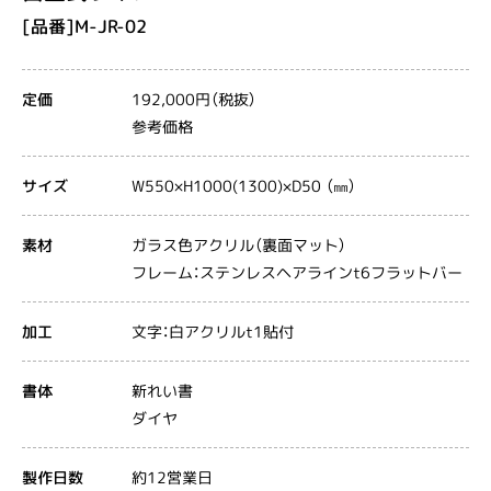
[品番]M-JR-02
192,000円（税抜）
定価
参考価格
W550×H1000(1300)×D50 （㎜）
サイズ
ガラス色アクリル（裏面マット）
素材
フレーム：ステンレスヘアラインt6フラットバー
文字：白アクリルt1貼付
加工
新れい書
書体
ダイヤ
約12営業日
製作日数