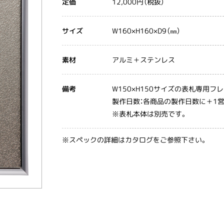
12,000円（税抜）
定価
W160×H160×D9（㎜）
サイズ
アルミ＋ステンレス
素材
W150×H150サイズの表札専用フ
備考
製作日数：各商品の製作日数に＋1
※表札本体は別売です。
※スペックの詳細はカタログをご参照下さい。